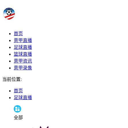
首页
意甲直播
足球直播
篮球直播
意甲资讯
意甲录像
当前位置:
首页
足球直播
全部