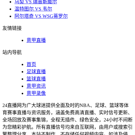
乌契 VS 瑞普斯威尔
温特图尔 VS 韦尔
阿尔塔奇 VS WSG蒂罗尔
友情链接
意甲直播
站内导航
首页
足球直播
篮球直播
意甲资讯
意甲录像
24直播网为广大球迷提供全面及时的NBA、足球、篮球等体
育赛事直播与资讯服务，涵盖免费高清直播、实时信号更新、
全场回放及赛事集锦，全程无插件、绿色安全，24小时不间断
为您精彩护航。所有直播信号均来自互联网，由用户或搜索引
擎整理分享，本站不制作、不存储任何视频内容。如涉及侵