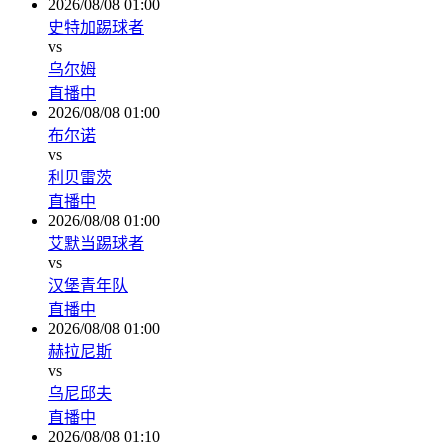
2026/08/08 01:00
史特加踢球者
vs
乌尔姆
直播中
2026/08/08 01:00
布尔诺
vs
利贝雷茨
直播中
2026/08/08 01:00
艾默当踢球者
vs
汉堡青年队
直播中
2026/08/08 01:00
赫拉尼斯
vs
乌尼邱夫
直播中
2026/08/08 01:10