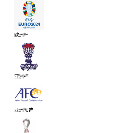
欧洲杯
亚洲杯
亚洲预选